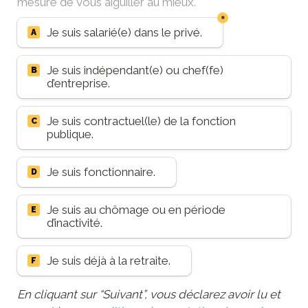
mesure de vous aiguiller au mieux. 
*
Situation
Je suis salarié(e) dans le privé.
A
Je suis indépendant(e) ou chef(fe) 
B
d’entreprise.
Je suis contractuel(le) de la fonction 
C
publique.
Je suis fonctionnaire.
D
Je suis au chômage ou en période 
E
d’inactivité.
Je suis déjà à la retraite.
F
En cliquant sur “Suivant”, vous déclarez avoir lu et 