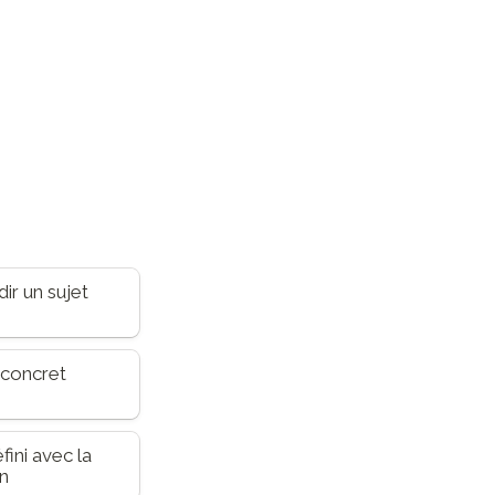
r un sujet 
concret 
ini avec la 
on