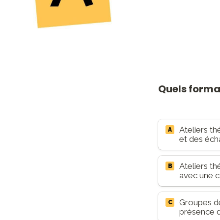
Quels format
Ateliers th
A
et des éch
Ateliers t
B
avec une c
Groupes de 
C
présence d